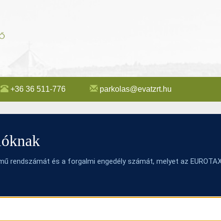
+36 36 511-776
parkolas@evatzrt.hu
álóknak
pjármű rendszámát és a forgalmi engedély számát, melyet az EUROTA