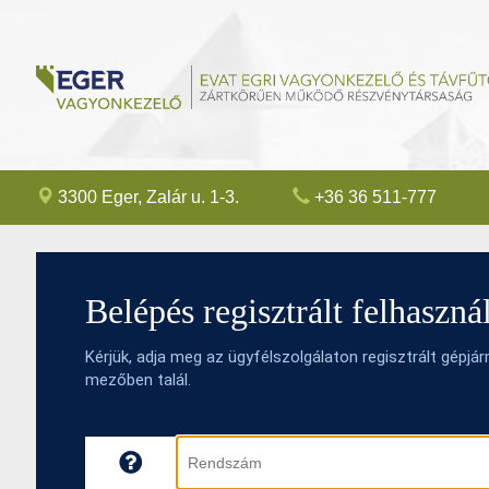
3300 Eger, Zalár u. 1-3.
+36 36 511-777
Belépés regisztrált felhaszn
Kérjük, adja meg az ügyfélszolgálaton regisztrált gé
mezőben talál.