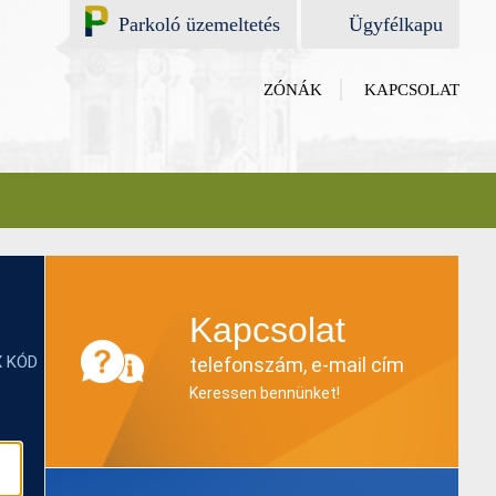
Parkoló üzemeltetés
Ügyfélkapu
Jogszabályok
Zónák
ZÓNÁK
KAPCSOLAT
Kapcsolat
Kapcsolat
X KÓD
telefonszám, e-mail cím
Keressen bennünket!